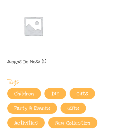
Juegos De Mesa
(1)
Tags
Children
DIY
Gifts
Party & Events
Gifts
Activities
New Collection